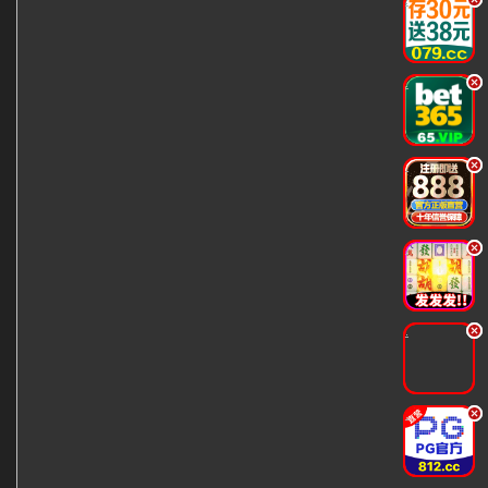
.
.
.
.
.
.
.
.
.
.
.
.